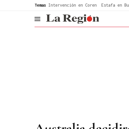
common.go-to-content
Temas
Intervención en Coren
Estafa en Bu
header.menu.open
Australia decidir