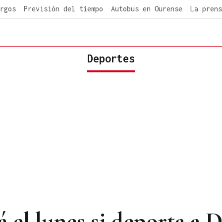
rgos
Previsión del tiempo
Autobus en Ourense
La prens
Deportes
á el lunes si deporta a 