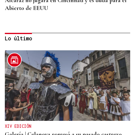
Alcaraz no jugará en Cincinnati y es duda para el
Abierto de EEUU
Lo último
SUSTITUTO DEL OURENSANO
Vázquez Alvite, nuevo presidente del Comité
Técnico en Galicia
XIV EDICIÓN
Galería | Celanova regresó a su pasado castrexo,