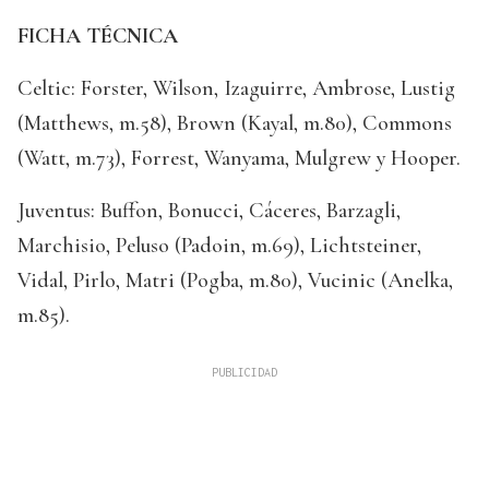
FICHA TÉCNICA
Celtic: Forster, Wilson, Izaguirre, Ambrose, Lustig
(Matthews, m.58), Brown (Kayal, m.80), Commons
(Watt, m.73), Forrest, Wanyama, Mulgrew y Hooper.
Juventus: Buffon, Bonucci, Cáceres, Barzagli,
Marchisio, Peluso (Padoin, m.69), Lichtsteiner,
Vidal, Pirlo, Matri (Pogba, m.80), Vucinic (Anelka,
m.85).