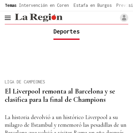
common.go-to-content
Temas
Intervención en Coren
Estafa en Burgos
Previsi
header.menu.open
Deportes
LIGA DE CAMPEONES
El Liverpool remonta al Barcelona y se
clasifica para la final de Champions
La historia devolvió a un histórico Liverpool a su
milagro de Estambul y rememoró las pesadillas de un
Barcelona que volvió a visitar Roma un año después