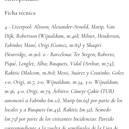
Ficha técnica
4 - Liverpool: Alisson; Alexander-Arnold, Matip, Van
Dijk, Robertson (Wijnaldum, m.46); Milner, Henderson,
Fabinho; Mané, Origi (Gomez, m.85) y Shaqiri
(Sturridge, m.90).
0 - Barcelona: Ter Stegen; Roberto,
Piqué, Lenglet, Alba; Busquets, Vidal (Arthur, m.74),
Rakitic (Malcom, m.80); Messi, Suárez y Coutinho.
Goles:
1-0. Origi, m.7, 2-0. Wijnaldum, m.54, 3-0. Wijnaldum,
m.56, 4-0. Origi, m.79.
Árbitro: Cüneyt Çakir (TUR)
amonestó a Fabinho (m.11), Matip (m.65) por parte de los
locales y a Busquets (m.45), Rakitic (m.52), Semedo
(m.75) por parte de los visitantes
Incidencias: Partido
correspondiente a la vuelta de semifinales de la Liga de