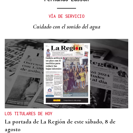
DALLAS MAVERICKS
Santi Aldama, jugador de la NBA, visita Ourense
VÍA DE SERVICIO
Cuidado con el sonido del agua
LOS TITULARES DE HOY
La portada de La Región de este sábado, 8 de
agosto