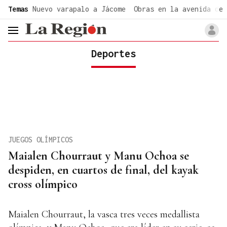
common.go-to-content
Temas
Nuevo varapalo a Jácome
Obras en la avenida de 
header.menu.open
Deportes
JUEGOS OLÍMPICOS
Maialen Chourraut y Manu Ochoa se
despiden, en cuartos de final, del kayak
cross olímpico
Maialen Chourraut, la vasca tres veces medallista