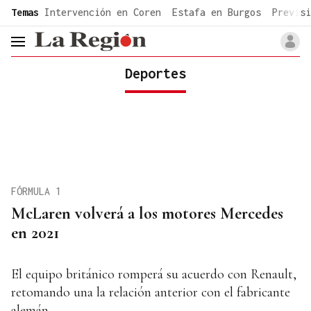
common.go-to-content
Temas
Intervención en Coren
Estafa en Burgos
Previsi
header.menu.open
Deportes
FÓRMULA 1
McLaren volverá a los motores Mercedes
en 2021
El equipo británico romperá su acuerdo con Renault,
retomando una la relación anterior con el fabricante
alemán