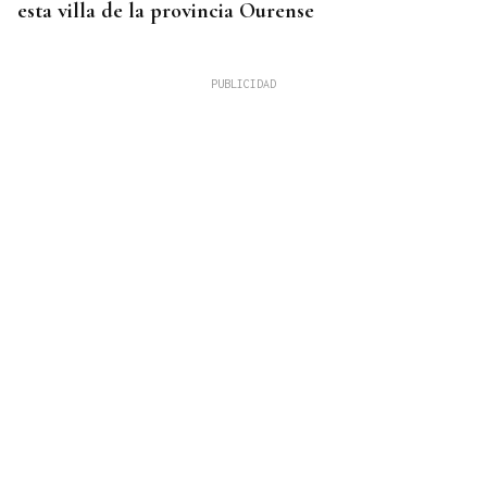
esta villa de la provincia Ourense
GANADORAS
Título de dobles para las hermanas Jorge en el
Cidade de Ourense sin necesidad de final