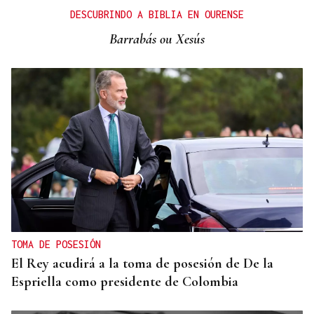
Santi Aldama, jugador de la NBA, visita Ourense
DESCUBRINDO A BIBLIA EN OURENSE
Barrabás ou Xesús
TOMA DE POSESIÓN
El Rey acudirá a la toma de posesión de De la
Espriella como presidente de Colombia