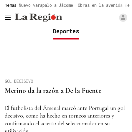
common.go-to-content
Temas
Nuevo varapalo a Jácome
Obras en la avenida de 
header.menu.open
Deportes
GOL DECISIVO
Merino da la razón a De la Fuente
El futbolista del Ársenal marcó ante Portugal un gol
decisivo, como ha hecho en torneos anteriores y
confirmando el acierto del seleccionador en su
utilización