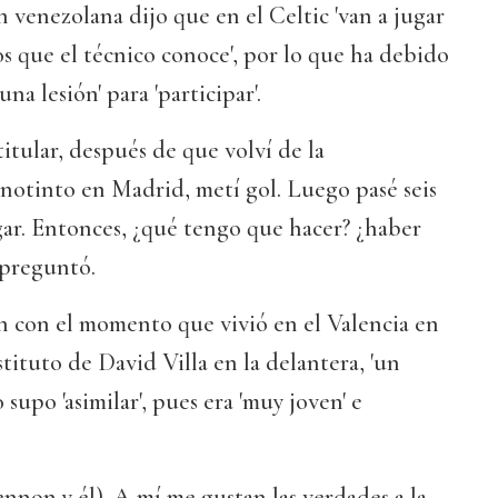
ón venezolana dijo que en el Celtic 'van a jugar
'los que el técnico conoce', por lo que ha debido
una lesión' para 'participar'.
titular, después de que volví de la
notinto en Madrid, metí gol. Luego pasé seis
ugar. Entonces, ¿qué tengo que hacer? ¿haber
 preguntó.
n con el momento que vivió en el Valencia en
tituto de David Villa en la delantera, 'un
supo 'asimilar', pues era 'muy joven' e
nnon y él). A mí me gustan las verdades a la