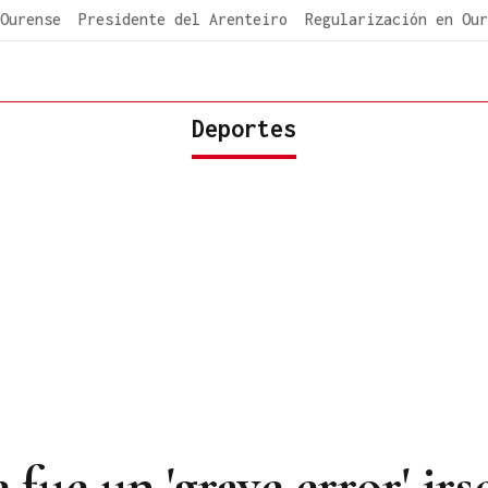
Ourense
Presidente del Arenteiro
Regularización en Our
Deportes
fue un 'grave error' irse