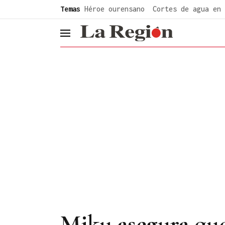
common.go-to-content
Temas
Héroe ourensano
Cortes de agua en 
header.menu.open
Miku asegura que 