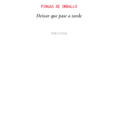
PINGAS DE ORBALLO
Deixar que pase a tarde
VACACIONES
Formentera, refugio de lujo discreto en el
Mediterráneo