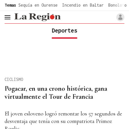
common.go-to-content
Temas
Sequía en Ourense
Incendio en Baltar
Bonoloto 
header.menu.open
Deportes
CICLISMO
Pogacar, en una crono histórica, gana
virtualmente el Tour de Francia
El joven esloveno logró remontar los 57 segundos de
desventaja que tenía con su compatriota Primoz
Roglic