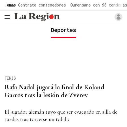
common.go-to-content
Temas
Contrato contenedores
Ourensano con 96 condenas
header.menu.open
Deportes
TENIS
Rafa Nadal jugará la final de Roland
Garros tras la lesión de Zverev
El jugador alemán tuvo que ser evacuado en silla de
ruedas tras torcerse un tobillo