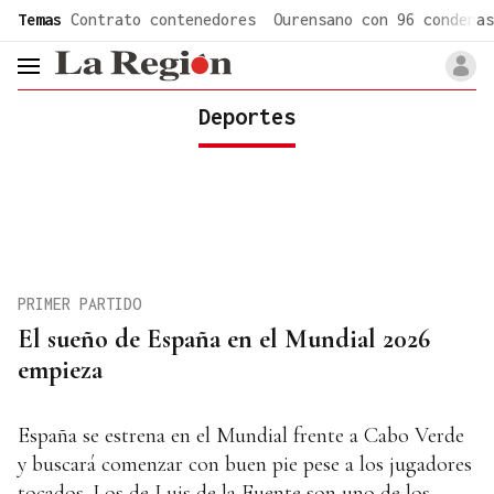
common.go-to-content
Temas
Contrato contenedores
Ourensano con 96 condenas
header.menu.open
Deportes
PRIMER PARTIDO
El sueño de España en el Mundial 2026
empieza
España se estrena en el Mundial frente a Cabo Verde
y buscará comenzar con buen pie pese a los jugadores
tocados. Los de Luis de la Fuente son uno de los