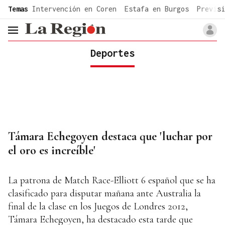
common.go-to-content
Temas
Intervención en Coren
Estafa en Burgos
Previsi
header.menu.open
Deportes
Támara Echegoyen destaca que 'luchar por
el oro es increíble'
La patrona de Match Race-Elliott 6 español que se ha
clasificado para disputar mañana ante Australia la
final de la clase en los Juegos de Londres 2012,
Támara Echegoyen, ha destacado esta tarde que