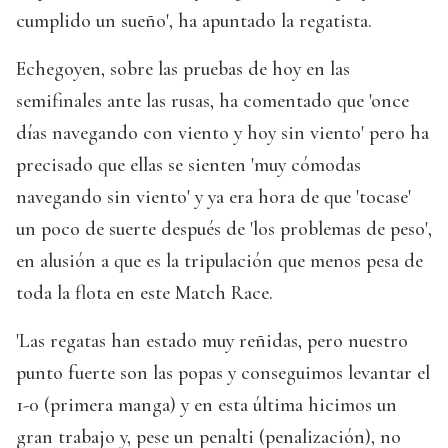
cumplido un sueño', ha apuntado la regatista.
Echegoyen, sobre las pruebas de hoy en las
semifinales ante las rusas, ha comentado que 'once
días navegando con viento y hoy sin viento' pero ha
precisado que ellas se sienten 'muy cómodas
navegando sin viento' y ya era hora de que 'tocase'
un poco de suerte después de 'los problemas de peso',
en alusión a que es la tripulación que menos pesa de
toda la flota en este Match Race.
'Las regatas han estado muy reñidas, pero nuestro
punto fuerte son las popas y conseguimos levantar el
1-0 (primera manga) y en esta última hicimos un
gran trabajo y, pese un penalti (penalización), no