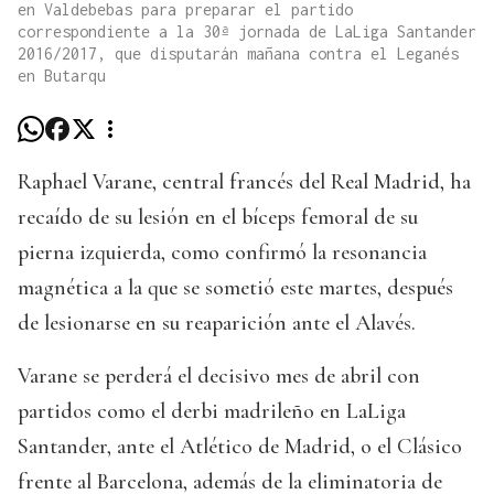
en Valdebebas para preparar el partido
correspondiente a la 30ª jornada de LaLiga Santander
2016/2017, que disputarán mañana contra el Leganés
en Butarqu
Raphael Varane, central francés del Real Madrid, ha
recaído de su lesión en el bíceps femoral de su
pierna izquierda, como confirmó la resonancia
magnética a la que se sometió este martes, después
de lesionarse en su reaparición ante el Alavés.
Varane se perderá el decisivo mes de abril con
partidos como el derbi madrileño en LaLiga
Santander, ante el Atlético de Madrid, o el Clásico
frente al Barcelona, además de la eliminatoria de