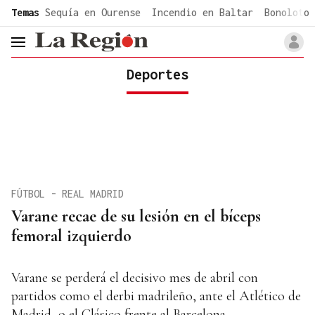
common.go-to-content
Temas
Sequía en Ourense
Incendio en Baltar
Bonoloto 
header.menu.open
Deportes
FÚTBOL - REAL MADRID
Varane recae de su lesión en el bíceps
femoral izquierdo
Varane se perderá el decisivo mes de abril con
partidos como el derbi madrileño, ante el Atlético de
Madrid, o el Clásico frente al Barcelona