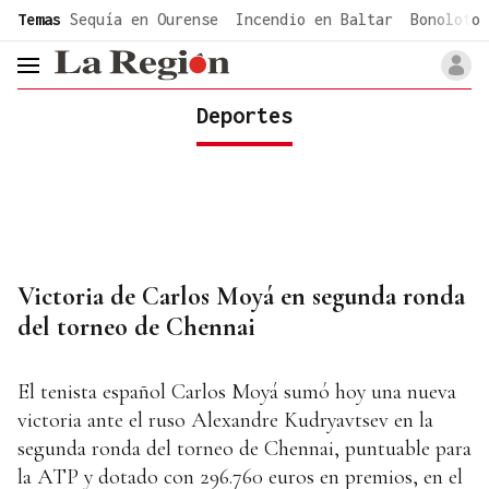
common.go-to-content
Temas
Sequía en Ourense
Incendio en Baltar
Bonoloto 
header.menu.open
Deportes
Victoria de Carlos Moyá en segunda ronda
del torneo de Chennai
El tenista español Carlos Moyá sumó hoy una nueva
victoria ante el ruso Alexandre Kudryavtsev en la
segunda ronda del torneo de Chennai, puntuable para
la ATP y dotado con 296.760 euros en premios, en el