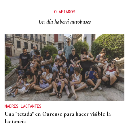
DALLAS MAVERICKS
Santi Aldama, jugador de la NBA, visita Ourense
O AFIADOR
Un día haberá autobuses
MADRES LACTANTES
Una "tetada" en Ourense para hacer visible la
lactancia