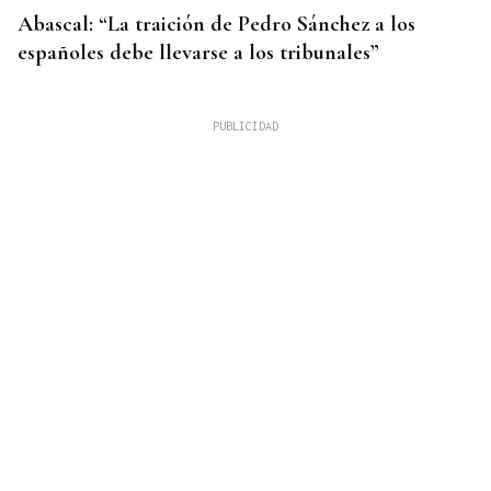
Abascal: “La traición de Pedro Sánchez a los
españoles debe llevarse a los tribunales”
METÁSTASIS
El hijo de Joe Biden informa que el cáncer de su
padre “va más allá de los huesos”