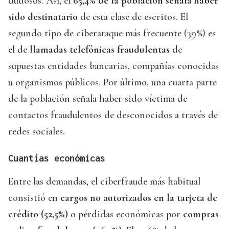
dudosos. Así, el
65,4% de la población señala haber
sido destinatario
de esta clase de escritos. El
segundo tipo de ciberataque más frecuente (39%) es
el de
llamadas telefónicas fraudulentas
de
supuestas entidades bancarias, compañías conocidas
u organismos públicos. Por último, una cuarta parte
de la población señala haber sido víctima de
contactos fraudulentos de desconocidos a través de
redes sociales.
Cuantías económicas
Entre las demandas, el ciberfraude más habitual
consistió en
cargos no autorizados en la tarjeta de
crédito (52,5%)
o pérdidas económicas por
compras