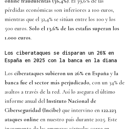
online fraudulentas (36,4%)
. El 39,6% de las
pérdidas económicas son inferiores a 100 euros,
mientras que el 32,4% se sitúan entre los 100 y los
500 euros.
Solo el 13,6% de las estafas superan los
1.000 euros
.
Los ciberataques se disparan un 26% en
España en 2025 con la banca en la diana
Los
ciberataques subieron un 26% en España
y
la
banca fue el sector más perjudicado
, con un 34% de
asaltos a través de la red. Así lo asegura el último
informe anual del
Instituto Nacional de
Ciberseguridad (Incibe)
que intervino en
122.223
ataques online
en nuestro país durante 2025. Este
incremento de las amenazas virtuales corre en