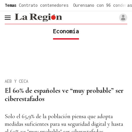
common.go-to-content
Temas
Contrato contenedores
Ourensano con 96 condenas
header.menu.open
Economía
AEB Y CECA
El 60% de españoles ve “muy probable” ser
ciberestafados
Solo el 65,9% de la población piensa que adopta
medidas suficientes para su seguridad digital y hasta
el 60% ve "muy probable" ser ciberestafados