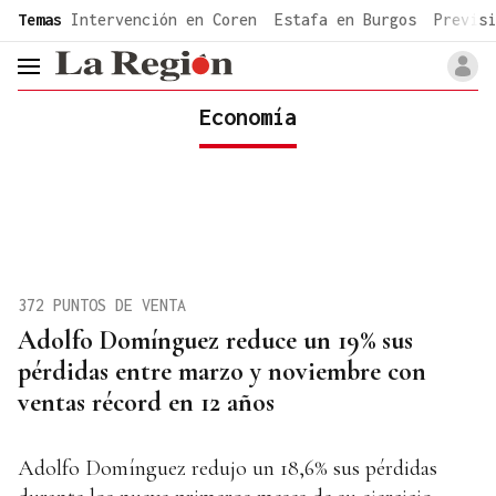
common.go-to-content
Temas
Intervención en Coren
Estafa en Burgos
Previsi
header.menu.open
Economía
372 PUNTOS DE VENTA
Adolfo Domínguez reduce un 19% sus
pérdidas entre marzo y noviembre con
ventas récord en 12 años
Adolfo Domínguez redujo un 18,6% sus pérdidas