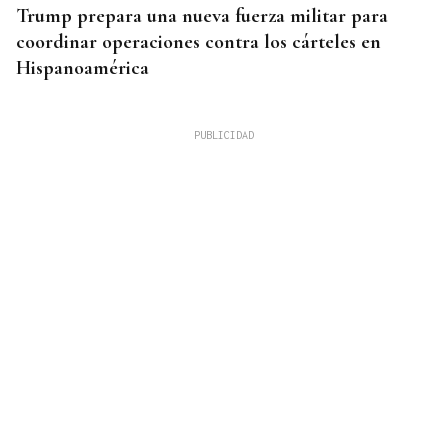
Trump prepara una nueva fuerza militar para
coordinar operaciones contra los cárteles en
Hispanoamérica
CHOQUE EN CADENA
Accidente múltiple en la AP-9: cinco coches
implicados provocan retenciones a la salida de
Vigo