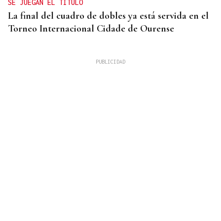
SE JUEGAN EL TÍTULO
La final del cuadro de dobles ya está servida en el
Torneo Internacional Cidade de Ourense
10 DE AGOSTO
Senegal se incorpora a las XLI Xornadas de
Folclore