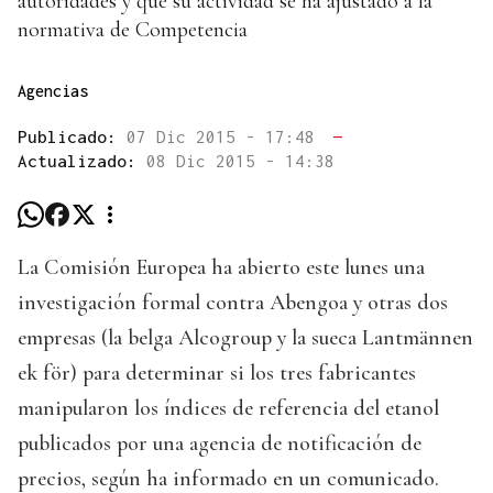
autoridades y que su actividad se ha ajustado a la
normativa de Competencia
Agencias
Publicado:
07 Dic 2015 - 17:48
—
Actualizado:
08 Dic 2015 - 14:38
La Comisión Europea ha abierto este lunes una
investigación formal contra Abengoa y otras dos
empresas (la belga Alcogroup y la sueca Lantmännen
ek för) para determinar si los tres fabricantes
manipularon los índices de referencia del etanol
publicados por una agencia de notificación de
precios, según ha informado en un comunicado.