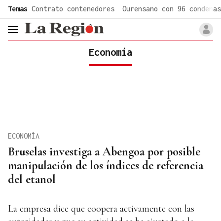
common.go-to-content
Temas
Contrato contenedores
Ourensano con 96 condenas
header.menu.open
Economía
ECONOMÍA
Bruselas investiga a Abengoa por posible
manipulación de los índices de referencia
del etanol
La empresa dice que coopera activamente con las