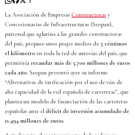
La Asociación de Empresas
Constructoras
y
Concesionarias de Infraestructuras (Seopan),
patronal que aglutina a las grandes constructoras
del país, propuso unos peajes medios de
3 céntimos
el kilómetro
en toda la red de autovías del país, que
permitiría
recaudar más de 5.700 millones de euros
cada año
. Seopan presentó ayer su informe
“Alternativas de tarificación por el uso de vías de
alta capacidad de la red española de carreteras”, que
plantea un modelo de financiación de las carreteras
españolas ante el
déficit de inversión acumulado de
11.494 millones de euros
.