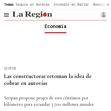
common.go-to-content
Temas
Sequía en Ourense
Incendio en Baltar
Bonoloto 
header.menu.open
Economía
SEOPAN
Las constructoras retoman la idea de
cobrar en autovías
Seopan propone peajes de tres céntimos por
kilómetro para recaudar 5.700 millones anuales