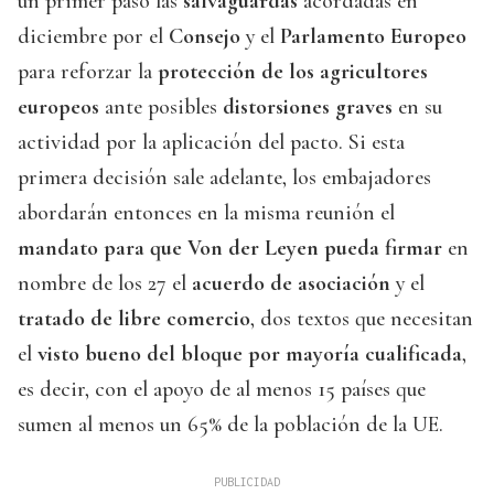
un primer paso las
salvaguardas
acordadas en
diciembre por el
Consejo
y el
Parlamento Europeo
para reforzar la
protección de los agricultores
europeos
ante posibles
distorsiones graves
en su
actividad por la aplicación del pacto. Si esta
primera decisión sale adelante, los embajadores
abordarán entonces en la misma reunión el
mandato para que Von der Leyen pueda firmar
en
nombre de los 27 el
acuerdo de asociación
y el
tratado de libre comercio
, dos textos que necesitan
el
visto bueno del bloque por mayoría cualificada
,
es decir, con el apoyo de al menos 15 países que
sumen al menos un 65% de la población de la UE.