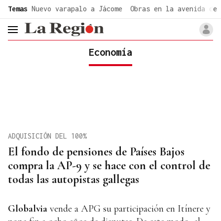
common.go-to-content
Temas
Nuevo varapalo a Jácome
Obras en la avenida de 
header.menu.open
Economía
ADQUISICIÓN DEL 100%
El fondo de pensiones de Países Bajos
compra la AP-9 y se hace con el control de
todas las autopistas gallegas
Globalvia
vende a APG su participación en Itínere y