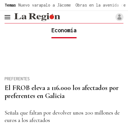
common.go-to-content
Temas
Nuevo varapalo a Jácome
Obras en la avenida de 
header.menu.open
Economía
PREFERENTES
El FROB eleva a 116.000 los afectados por
preferentes en Galicia
Señala que faltan por devolver unos 200 millones de
euros a los afectados