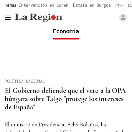
common.go-to-content
Temas
Intervención en Coren
Estafa en Burgos
Previsi
header.menu.open
Economía
POLÍTICA NACIONAL
El Gobierno defiende que el veto a la OPA
húngara sobre Talgo "protege los intereses
de España"
El ministro de Presidencia, Félix Bolaños, ha