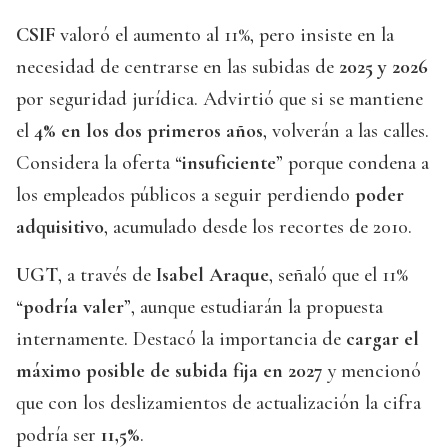
CSIF
valoró el aumento al 11%, pero insiste en la
necesidad de centrarse en las subidas de
2025 y 2026
por seguridad jurídica. Advirtió que si se mantiene
el
4% en los dos primeros años
, volverán a las calles.
Considera la oferta “
insuficiente
” porque condena a
los empleados públicos a seguir perdiendo
poder
adquisitivo
, acumulado desde los recortes de 2010.
UGT
, a través de
Isabel Araque
, señaló que el 11%
“
podría valer
”, aunque estudiarán la propuesta
internamente. Destacó la importancia de
cargar el
máximo posible de subida fija en 2027
y mencionó
que con los deslizamientos de actualización la cifra
podría ser
11,5%
.