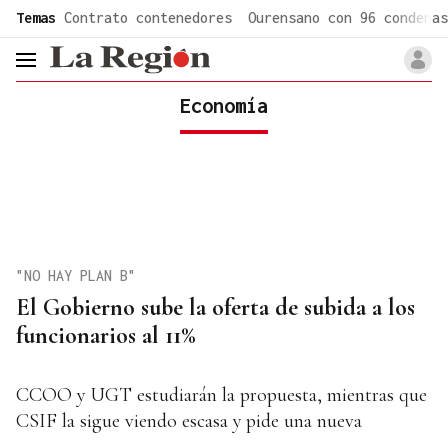
common.go-to-content
Temas
Contrato contenedores
Ourensano con 96 condenas
header.menu.open
Economía
"NO HAY PLAN B"
El Gobierno sube la oferta de subida a los
funcionarios al 11%
CCOO y UGT estudiarán la propuesta, mientras que
CSIF la sigue viendo escasa y pide una nueva