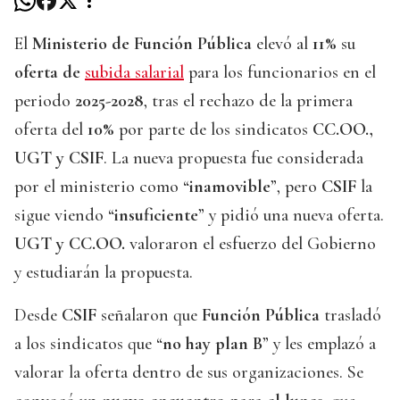
El
Ministerio de Función Pública
elevó al
11%
su
oferta de
subida salarial
para los funcionarios en el
periodo
2025-2028
, tras el rechazo de la primera
oferta del
10%
por parte de los sindicatos
CC.OO.,
UGT y CSIF
. La nueva propuesta fue considerada
por el ministerio como “
inamovible
”, pero
CSIF
la
sigue viendo “
insuficiente
” y pidió una nueva oferta.
UGT y CC.OO.
valoraron el esfuerzo del Gobierno
y estudiarán la propuesta.
Desde
CSIF
señalaron que
Función Pública
trasladó
a los sindicatos que “
no hay plan B
” y les emplazó a
valorar la oferta dentro de sus organizaciones. Se