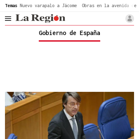
common.go-to-content
Temas
Nuevo varapalo a Jácome
Obras en la avenida de 
header.menu.open
Gobierno de España