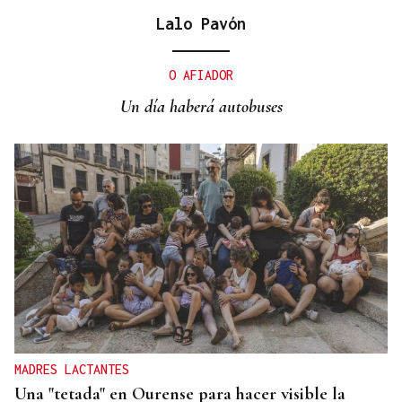
Lalo Pavón
SIEMENS GAMESA
El Ibex 35 abre la sesión con un alza del 0,4% y
O AFIADOR
acaricia los históricos 20.100 puntos
Un día haberá autobuses
MADRES LACTANTES
Una "tetada" en Ourense para hacer visible la