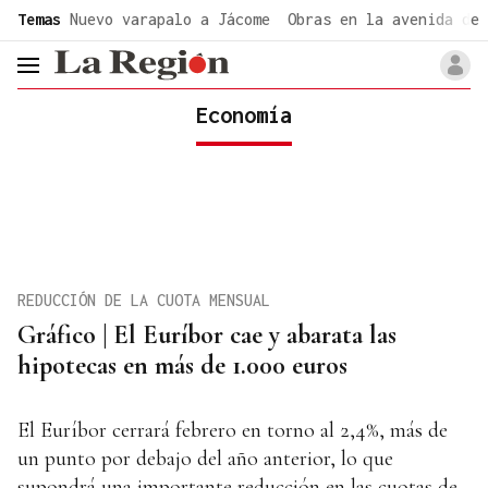
common.go-to-content
Temas
Nuevo varapalo a Jácome
Obras en la avenida de 
header.menu.open
Economía
REDUCCIÓN DE LA CUOTA MENSUAL
Gráfico | El Euríbor cae y abarata las
hipotecas en más de 1.000 euros
El Euríbor cerrará febrero en torno al 2,4%, más de
un punto por debajo del año anterior, lo que
supondrá una importante reducción en las cuotas de