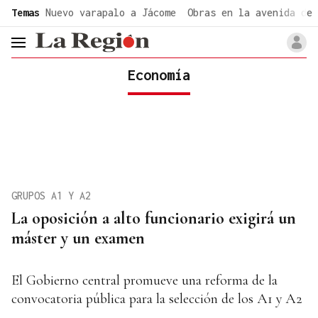
common.go-to-content
Temas
Nuevo varapalo a Jácome
Obras en la avenida de 
header.menu.open
Economía
GRUPOS A1 Y A2
La oposición a alto funcionario exigirá un
máster y un examen
El Gobierno central promueve una reforma de la
convocatoria pública para la selección de los A1 y A2