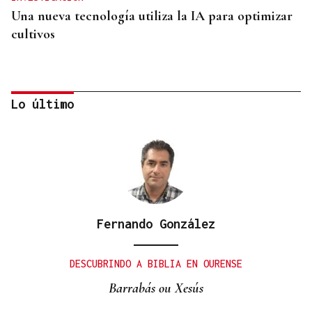
Una nueva tecnología utiliza la IA para optimizar
cultivos
Lo último
Fernando González
SIEMENS GAMESA
El Ibex 35 abre la sesión con un alza del 0,4% y
DESCUBRINDO A BIBLIA EN OURENSE
acaricia los históricos 20.100 puntos
Barrabás ou Xesús