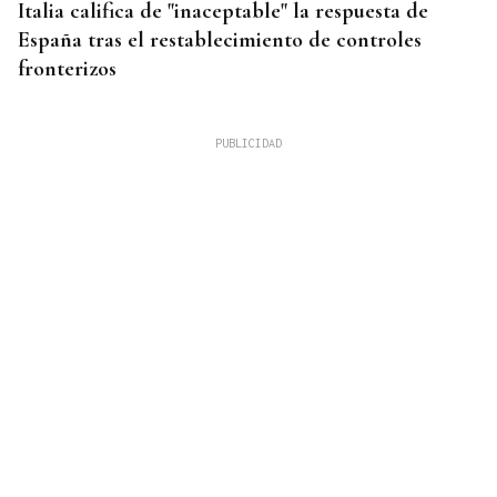
Italia califica de "inaceptable" la respuesta de
España tras el restablecimiento de controles
fronterizos
QUEN CHO DIXO
¿Sabe usted que hacen un italiano, un sevillano y
un canario en O Carballiño?