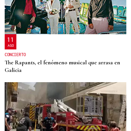
DATOS DEL INE
Gráfico | La compraventa de viviendas
experimentó su mejor junio en 19 años
11
AGO
CONCIERTO
The Rapants, el fenómeno musical que arrasa en
Galicia