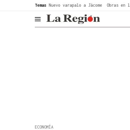
common.go-to-content
Temas
Nuevo varapalo a Jácome
Obras en l
header.menu.open
ECONOMÍA