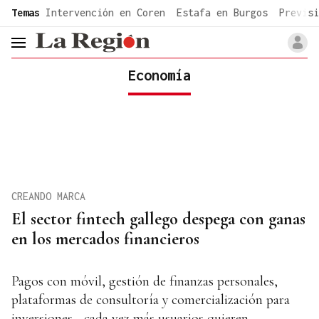
common.go-to-content
Temas
Intervención en Coren
Estafa en Burgos
Previsi
header.menu.open
Economía
CREANDO MARCA
El sector fintech gallego despega con ganas
en los mercados financieros
Pagos con móvil, gestión de finanzas personales,
plataformas de consultoría y comercialización para
inversiones... cada vez más usuarios quieren