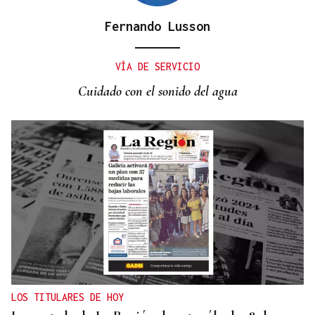
Fernando Lusson
INVESTIGACIÓN
Una nueva tecnología utiliza la IA para optimizar
VÍA DE SERVICIO
cultivos
Cuidado con el sonido del agua
LOS TITULARES DE HOY