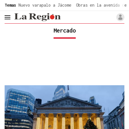
common.go-to-content
Temas
Nuevo varapalo a Jácome
Obras en la avenida de 
header.menu.open
Mercado