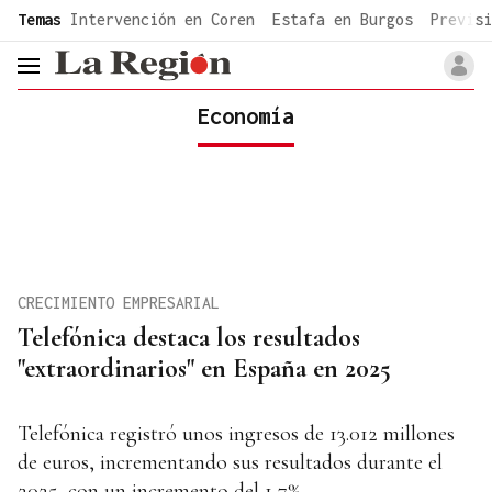
common.go-to-content
Temas
Intervención en Coren
Estafa en Burgos
Previsi
header.menu.open
Economía
CRECIMIENTO EMPRESARIAL
Telefónica destaca los resultados
"extraordinarios" en España en 2025
Telefónica registró unos ingresos de 13.012 millones
de euros, incrementando sus resultados durante el
2025, con un incremento del 1,7%