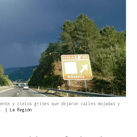
ente y cielos grises que dejaron calles mojadas y
e.
|
La Región