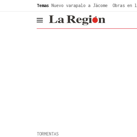
common.go-to-content
Temas
Nuevo varapalo a Jácome
Obras en l
header.menu.open
TORMENTAS