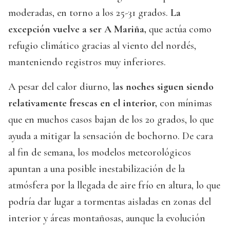
moderadas, en torno a los 25-31 grados.
La
excepción vuelve a ser A Mariña,
que actúa como
refugio climático gracias al viento del nordés,
manteniendo registros muy inferiores.
A pesar del calor diurno, l
as noches siguen siendo
relativamente frescas en el interior,
con mínimas
que en muchos casos bajan de los 20 grados, lo que
ayuda a mitigar la sensación de bochorno. De cara
al fin de semana, los modelos meteorológicos
apuntan a una posible inestabilización de la
atmósfera por la llegada de aire frío en altura, lo que
podría dar lugar a tormentas aisladas en zonas del
interior y áreas montañosas, aunque la evolución