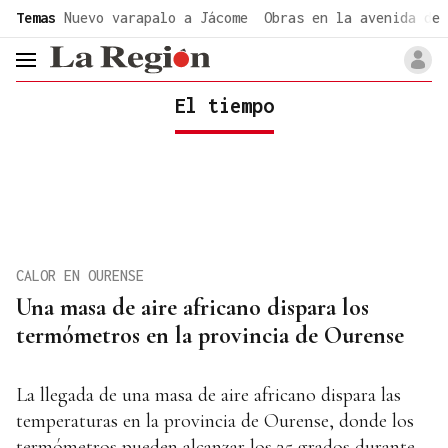
common.go-to-content
Temas
Nuevo varapalo a Jácome
Obras en la avenida de 
header.menu.open
El tiempo
CALOR EN OURENSE
Una masa de aire africano dispara los
termómetros en la provincia de Ourense
La llegada de una masa de aire africano dispara las
temperaturas en la provincia de Ourense, donde los
termómetros pueden alcanzar los 35 grados durante