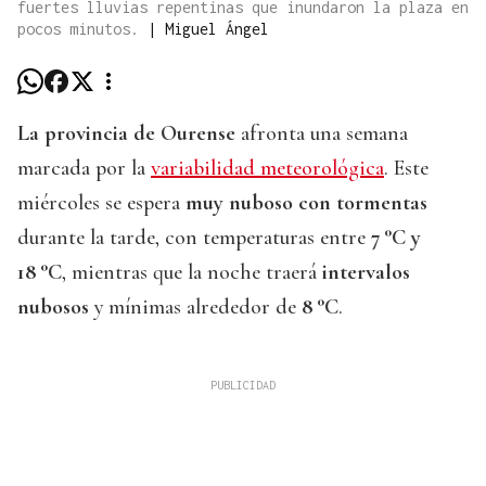
fuertes lluvias repentinas que inundaron la plaza en
pocos minutos.
|
Miguel Ángel
La provincia de Ourense
afronta una semana
marcada por la
variabilidad meteorológica
. Este
miércoles se espera
muy nuboso con tormentas
durante la tarde, con temperaturas entre
7 °C y
18 °C
, mientras que la noche traerá
intervalos
nubosos
y mínimas alrededor de
8 °C
.