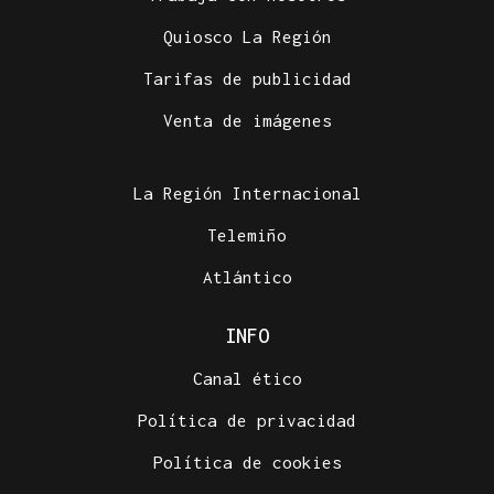
Quiosco La Región
SUFRIÓ UNA CAÍDA
Tarifas de publicidad
Desaparecido un hombre de avanzada edad en una
zona de monte en Coirós
Venta de imágenes
La Región Internacional
Telemiño
Atlántico
INFO
Canal ético
Política de privacidad
Política de cookies