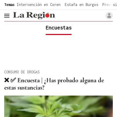
common.go-to-content
Temas
Intervención en Coren
Estafa en Burgos
Previsi
header.menu.open
Encuestas
CONSUMO DE DROGAS
❌ ✅ Encuesta | ¿Has probado alguna de
estas sustancias?