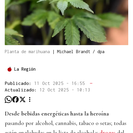
Planta de marihuana
|
Michael Brandt / dpa
La Región
Publicado:
11 Oct 2025 - 16:55
—
Actualizado:
12 Oct 2025 - 10:13
Desde bebidas energéticas hasta la heroína
pasando por alcohol, cannabis, tabaco o setas; todas
están englobadas en la lista de alcohol y
drogas
del