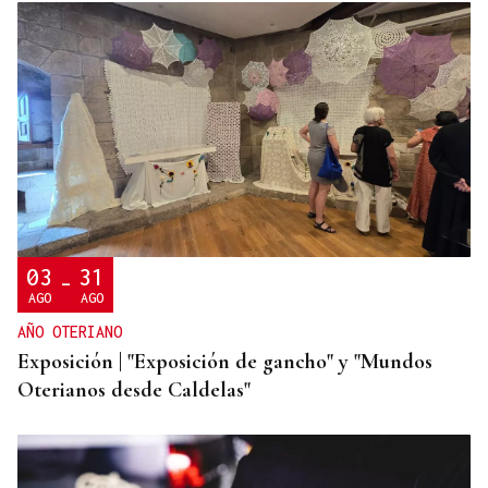
PROGRAMACIÓN CULTURAL
❌ ✅ Encuesta | ¿Crees que hay suficientes
actividades culturales en la ciudad de Ourense
este verano?
03
31
-
AGO
AGO
AÑO OTERIANO
Exposición | "Exposición de gancho" y "Mundos
Oterianos desde Caldelas"