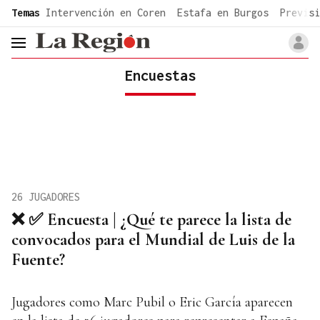
common.go-to-content
Temas
Intervención en Coren
Estafa en Burgos
Previsi
header.menu.open
Encuestas
26 JUGADORES
❌ ✅ Encuesta | ¿Qué te parece la lista de
convocados para el Mundial de Luis de la
Fuente?
Jugadores como Marc Pubil o Eric García aparecen