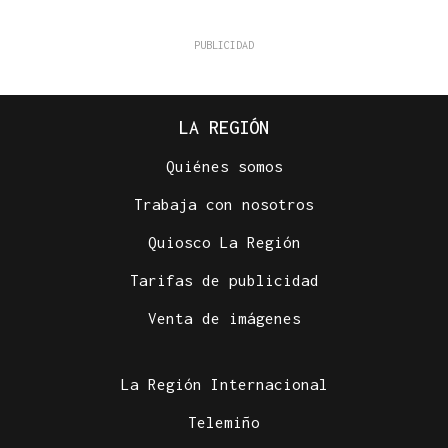
LA REGIÓN
Quiénes somos
Trabaja con nosotros
Quiosco La Región
CENTROS DE ACOGIDA
Tarifas de publicidad
Más de 1.340 menores migrantes continúan en
Ceuta tras la entrada masiva
Venta de imágenes
La Región Internacional
Telemiño