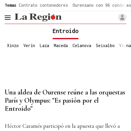
common.go-to-content
Temas
Contrato contenedores
Ourensano con 96 condenas
header.menu.open
Entroido
Xinzo
Verín
Laza
Maceda
Celanova
Seixalbo
Viana
Una aldea de Ourense reúne a las orquestas
París y Olympus: "Es pasión por el
Entroido"
Héctor Caramés participó en la apuesta que llevó a