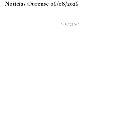
Noticias Ourense 06/08/2026
LLEGÓ ASINTOMÁTICO
Un turista franco-argentino da positivo en
hantavirus Andes y permanece aislado en Galicia