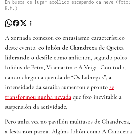
En busca de lugar acollido escapando da neve (foto:
R.M.)
A xornada comezou co entusiasmo característico
deste evento,
co folión de Chandrexa de Queixa
liderando o desfile
como anfitrión, seguido polos
folións de Petín, Vilamartín e A Veiga. Con todo,
cando chegou a quenda de “Os Labregos”, a
intensidade da saraiba aumentou e pronto
se
transformou nunha nevada
que fixo inevitable a
suspensión da actividade.
Pero unha vez no pavillón multiusos de Chandrexa,
a festa non parou
. Algúns folión como A Caniceira