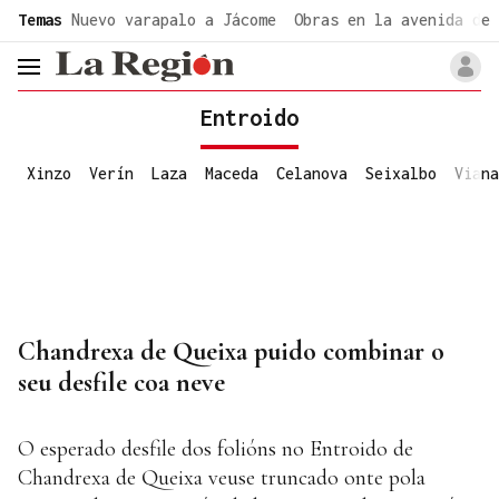
common.go-to-content
Temas
Nuevo varapalo a Jácome
Obras en la avenida de 
header.menu.open
Entroido
Xinzo
Verín
Laza
Maceda
Celanova
Seixalbo
Viana
Chandrexa de Queixa puido combinar o
seu desfile coa neve
O esperado desfile dos folións no Entroido de
Chandrexa de Queixa veuse truncado onte pola