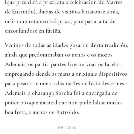
(que presidirá a praza ata a celebración do Martes
de Entroido), ducias de veciños botáronse á rúa,
máis concretamente á praza, para pasar a tarde
enzoufándose en fariña.
Veciños de todas as idades gozaron
desta tradición
,
aínda que predominaban os nenos e os mozos.
Ademais, os participantes fixeron voar os farelos
empregando dende as mans a orixinais dispositivos
para pasar a primeira das tardes de festa deste mes.
Ademais, a charanga Sorcha foi a encargada de
poñer o toque musical que non pode faltar nunha
boa festa, e menos en Entroido.