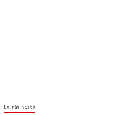
comparecerán en el Congreso para explicar la
crisis migratoria en Ceuta
Lo más visto