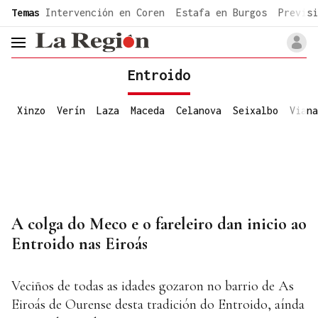
common.go-to-content
Temas
Intervención en Coren
Estafa en Burgos
Previsi
header.menu.open
Entroido
Xinzo
Verín
Laza
Maceda
Celanova
Seixalbo
Viana
A colga do Meco e o fareleiro dan inicio ao
Entroido nas Eiroás
Veciños de todas as idades gozaron no barrio de As
Eiroás de Ourense desta tradición do Entroido, aínda