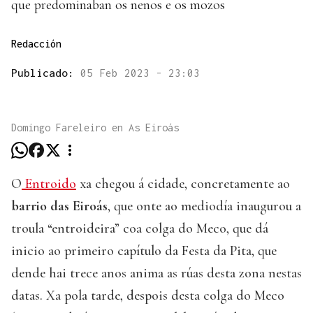
que predominaban os nenos e os mozos
Redacción
Publicado:
05 Feb 2023 - 23:03
Domingo Fareleiro en As Eiroás
O
Entroido
xa chegou á cidade, concretamente ao
barrio das Eiroás
, que onte ao mediodía inaugurou a
troula “entroideira” coa colga do Meco, que dá
inicio ao primeiro capítulo da Festa da Pita, que
dende hai trece anos anima as rúas desta zona nestas
datas. Xa pola tarde, despois desta colga do Meco