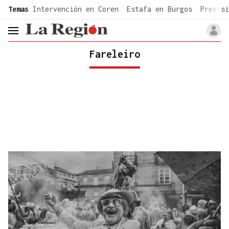
common.go-to-content
Temas
Intervención en Coren
Estafa en Burgos
Previsi
header.menu.open
Fareleiro