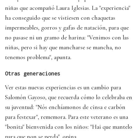
niñas que acompañó Laura Iglesias. La "experiencia"
ha conseguido que se vistiesen con chaquetas
impermeables, gorros y gafas de natación, para que
no pasase ni un gramo de harina: "Venimos con las
niñas, pero si hay que mancharse se mancha, no
tenemos problema", apunta.
Otras generaciones
Ver estas nuevas experiencias es un cambio para
Salomón Gayoso, que recuerda cómo lo celebraba en
su juventud: "Nós enchíamonos de cinsa e carbón
para festexar", rememora. Para este veterano es una
"bonita" bienvenida con los niños: "Hai que mantelo
para que non se perda", opina.