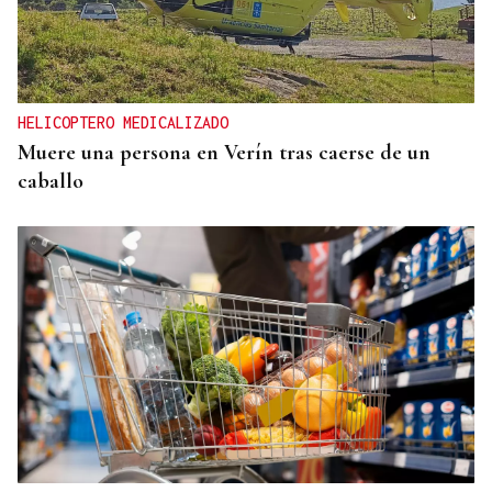
FESTIVAL INTERNACIONAL
Vilariño de Conso despide el XI ViBoMask
HELICOPTERO MEDICALIZADO
Muere una persona en Verín tras caerse de un
caballo