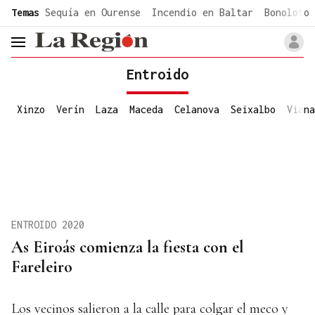
common.go-to-content
Temas
Sequía en Ourense
Incendio en Baltar
Bonoloto 
header.menu.open
Entroido
Xinzo
Verín
Laza
Maceda
Celanova
Seixalbo
Viana
ENTROIDO 2020
As Eiroás comienza la fiesta con el
Fareleiro
Los vecinos salieron a la calle para colgar el meco y