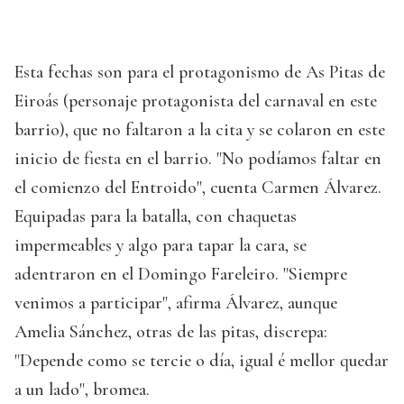
Esta fechas son para el protagonismo de As Pitas de
Eiroás (personaje protagonista del carnaval en este
barrio), que no faltaron a la cita y se colaron en este
inicio de fiesta en el barrio. "No podíamos faltar en
el comienzo del Entroido", cuenta Carmen Álvarez.
Equipadas para la batalla, con chaquetas
impermeables y algo para tapar la cara, se
adentraron en el Domingo Fareleiro. "Siempre
venimos a participar", afirma Álvarez, aunque
Amelia Sánchez, otras de las pitas, discrepa:
"Depende como se tercie o día, igual é mellor quedar
a un lado", bromea.