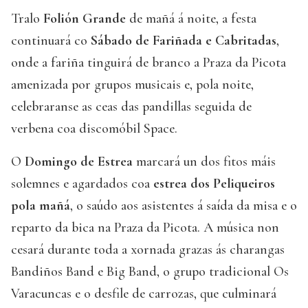
Tralo
Folión Grande
de mañá á noite, a festa
continuará co
Sábado de Fariñada e Cabritadas
,
onde a fariña tinguirá de branco a Praza da Picota
amenizada por grupos musicais e, pola noite,
celebraranse as ceas das pandillas seguida de
verbena coa discomóbil Space.
O
Domingo de Estrea
marcará un dos fitos máis
solemnes e agardados coa
estrea dos Peliqueiros
pola mañá
, o saúdo aos asistentes á saída da misa e o
reparto da bica na Praza da Picota. A música non
cesará durante toda a xornada grazas ás charangas
Bandiños Band e Big Band, o grupo tradicional Os
Varacuncas e o desfile de carrozas, que culminará