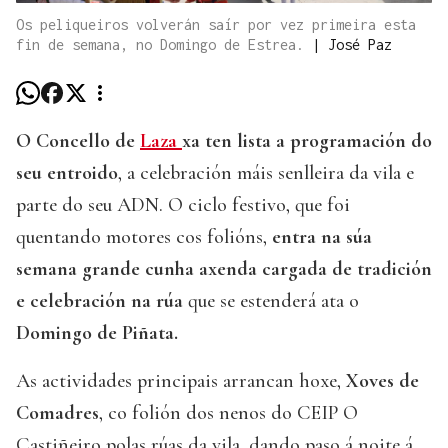
Os peliqueiros volverán saír por vez primeira esta
fin de semana, no Domingo de Estrea.
|
José Paz
O Concello de
Laza
xa ten lista a programación do
seu entroido
, a celebración máis senlleira da vila e
parte do seu ADN. O ciclo festivo, que foi
quentando motores cos folións,
entra na súa
semana grande cunha axenda cargada de tradición
e celebración na rúa
que se estenderá ata o
Domingo de Piñata.
As actividades principais arrancan hoxe,
Xoves de
Comadres
, co folión dos nenos do CEIP O
Castiñeiro polas rúas da vila, dando paso á noite á