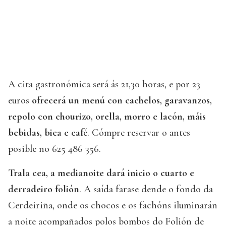
A cita gastronómica será ás 21,30 horas, e por 23
euros
ofrecerá un menú con cachelos, garavanzos,
repolo con chourizo, orella, morro e lacón, máis
bebidas, bica e caf
é. Cómpre reservar o antes
posible no 625 486 356.
Trala cea, a medianoite dará inicio o cuarto e
derradeiro folión
. A saída farase dende o fondo da
Cerdeiriña, onde os chocos e os fachóns iluminarán
a noite acompañados polos bombos do Folión de