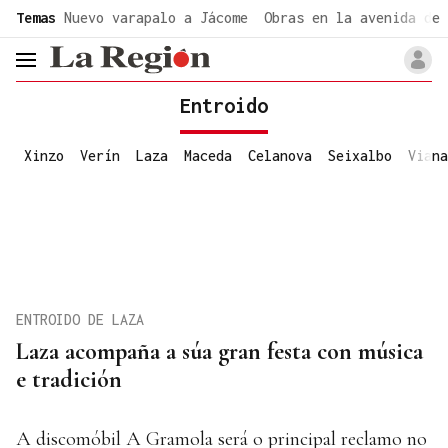
common.go-to-content
Temas
Nuevo varapalo a Jácome
Obras en la avenida de 
header.menu.open
Entroido
Xinzo
Verín
Laza
Maceda
Celanova
Seixalbo
Viana
ENTROIDO DE LAZA
Laza acompaña a súa gran festa con música
e tradición
A discomóbil A Gramola será o principal reclamo no