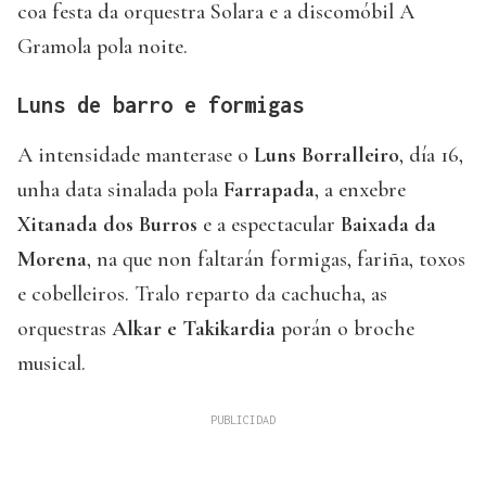
coa festa da orquestra Solara e a discomóbil A
Gramola pola noite.
Luns de barro e formigas
A intensidade manterase o
Luns Borralleiro
, día 16,
unha data sinalada pola
Farrapada
, a enxebre
Xitanada dos Burros
e a espectacular
Baixada da
Morena
, na que non faltarán formigas, fariña, toxos
e cobelleiros. Tralo reparto da cachucha, as
orquestras
Alkar e Takikardia
porán o broche
musical.