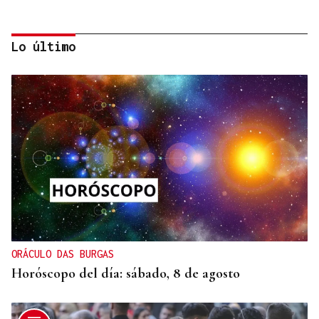
Lo último
"EN COORDINACIÓN CON EL GOBIERNO"
El PSOE garantiza que Felipe VI visitará Ceuta
“cuando sea oportuno”
ORÁCULO DAS BURGAS
Horóscopo del día: sábado, 8 de agosto