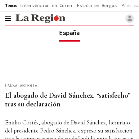
common.go-to-content
Temas
Intervención en Coren
Estafa en Burgos
Previsi
header.menu.open
España
CAUSA ABIERTA
El abogado de David Sánchez, “satisfecho”
tras su declaración
Emilio Cortés, abogado de David Sánchez, hermano
del presidente Pedro Sánchez, expresó su satisfacción
tras la comparecencia de su defendido ante la jueza en