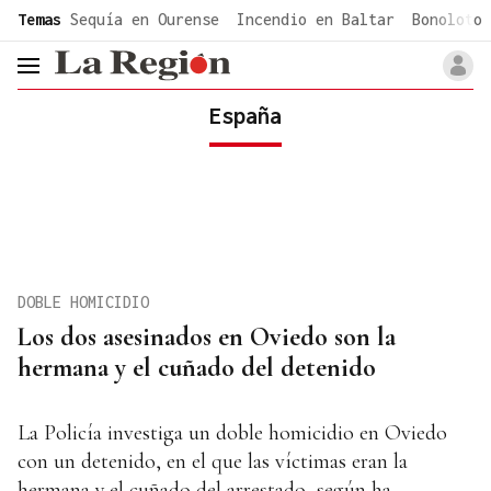
common.go-to-content
Temas
Sequía en Ourense
Incendio en Baltar
Bonoloto 
header.menu.open
España
DOBLE HOMICIDIO
Los dos asesinados en Oviedo son la
hermana y el cuñado del detenido
La Policía investiga un doble homicidio en Oviedo
con un detenido, en el que las víctimas eran la
hermana y el cuñado del arrestado, según ha