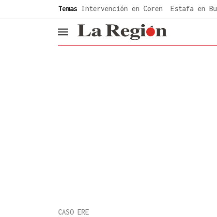
common.go-to-content
Temas
Intervención en Coren
Estafa en Bu
header.menu.open
CASO ERE