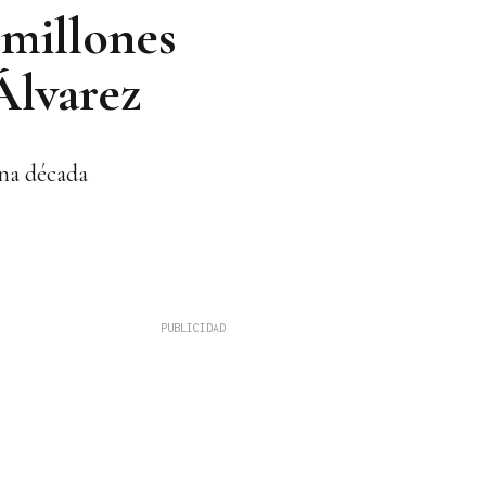
 millones
Álvarez
una década