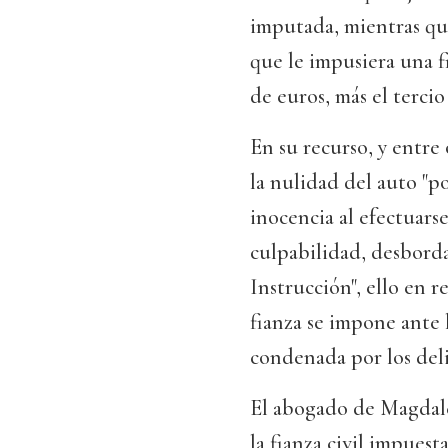
imputada, mientras que
que le impusiera una f
de euros, más el tercio
En su recurso, y entre
la nulidad del auto "p
inocencia al efectuars
culpabilidad, desborda
Instrucción", ello en r
fianza se impone ante l
condenada por los deli
El abogado de Magdale
la fianza civil impuest