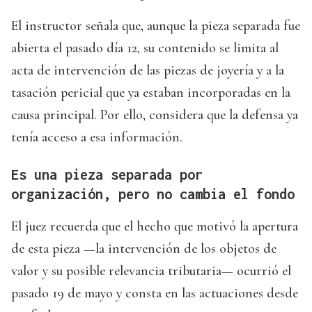
El instructor señala que, aunque la pieza separada fue
abierta el pasado día 12, su contenido se limita al
acta de intervención de las piezas de joyería y a la
tasación pericial que ya estaban incorporadas en la
causa principal. Por ello, considera que la defensa ya
tenía acceso a esa información.
Es una pieza separada por
organización, pero no cambia el fondo
El juez recuerda que el hecho que motivó la apertura
de esta pieza —la intervención de los objetos de
valor y su posible relevancia tributaria— ocurrió el
pasado 19 de mayo y consta en las actuaciones desde