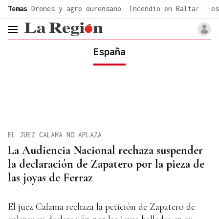
common.go-to-content
Temas
Drones y agro ourensano
Incendio en Baltar
Fes
header.menu.open
España
EL JUEZ CALAMA NO APLAZA
La Audiencia Nacional rechaza suspender
la declaración de Zapatero por la pieza de
las joyas de Ferraz
El juez Calama rechaza la petición de Zapatero de