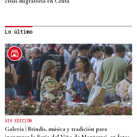
crisis migratoria en Ceuta
Lo último
"EN COORDINACIÓN CON EL GOBIERNO"
El PSOE garantiza que Felipe VI visitará Ceuta
“cuando sea oportuno”
XIX EDICIÓN
Galería | Brindis, música y tradición para