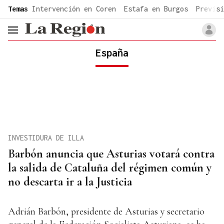
common.go-to-content
Temas
Intervención en Coren
Estafa en Burgos
Previsi
header.menu.open
España
INVESTIDURA DE ILLA
Barbón anuncia que Asturias votará contra
la salida de Cataluña del régimen común y
no descarta ir a la Justicia
Adrián Barbón, presidente de Asturias y secretario