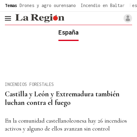
common.go-to-content
Temas
Drones y agro ourensano
Incendio en Baltar
Fes
header.menu.open
España
INCENDIOS FORESTALES
Castilla y León y Extremadura también
luchan contra el fuego
En la comunidad castellanoleonesa hay 26 incendios
activos y alguno de ellos avanzan sin control